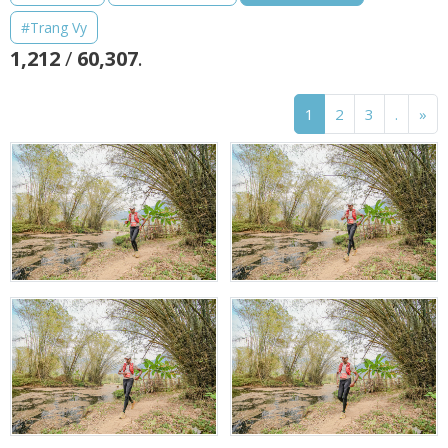
#Trang Vy
1,212
/
60,307
.
1
2
3
.
»