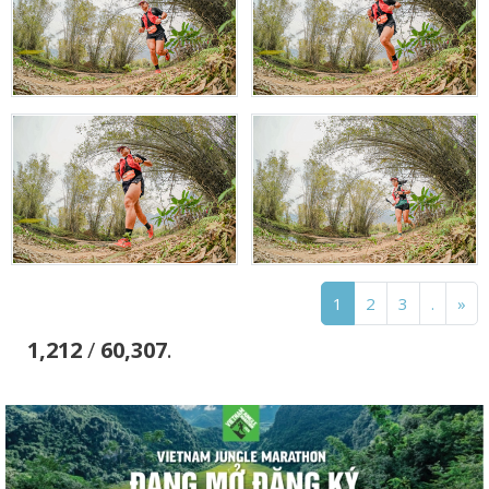
1
2
3
.
»
1,212
/
60,307
.