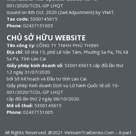
001/2020/TCDL-GP LHQT
issued on 8th Oct. 2020 (2ad Adjustment) by VNAT.
Tax code:
5300145615
Phone:
02437151005
CHỦ SỞ HỮU WEBSITE
Tên công ty:
CÔNG TY TNHH PHÚ THỊNH
Địa chỉ:
Số nhà 15, phố Lê Văn Tám, Phường Sa Pa, Thị Xã
Sa Pa, Tỉnh Lào Cai
Giấy phép kinh doanh số:
5300145615 cấp đổi lần thứ
12 ngày 31/07/2020
bởi Sở Kế hoạch và Đầu tư tỉnh Lào Cai.
Giấy phép Kinh doanh Dịch vụ Lữ hành Quốc tế số: 10-
001/2020/TCDL-GP LHQT
cấp đổi lần thứ 2 ngày 08/10/2020.
Mã số thuế:
5300145615
Phone:
02437151005
All Rights Reserved. @2021 VietnamTrailSeries.Com – A part