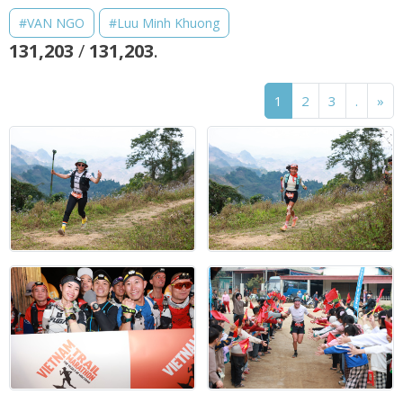
#VAN NGO
#Luu Minh Khuong
131,203
/
131,203
.
1
2
3
.
»