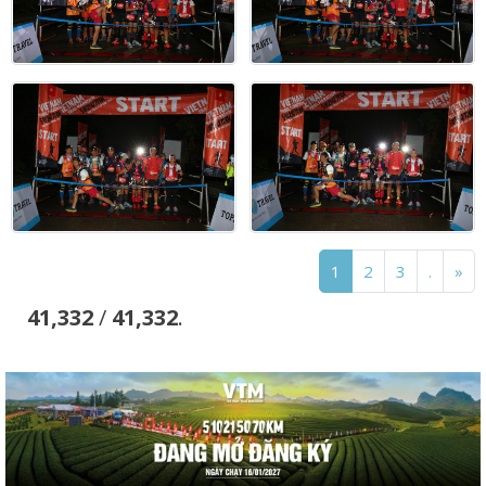
1
2
3
.
»
41,332
/
41,332
.