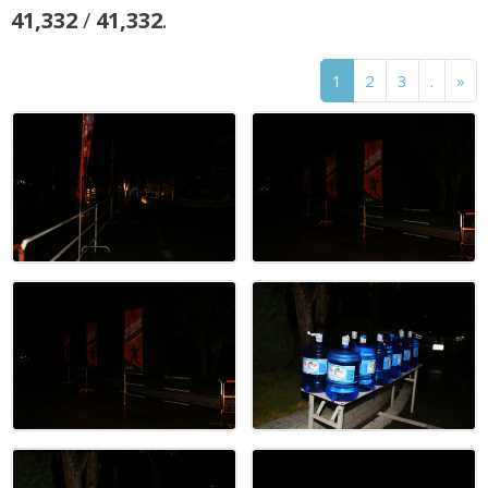
41,332
/
41,332
.
1
2
3
.
»